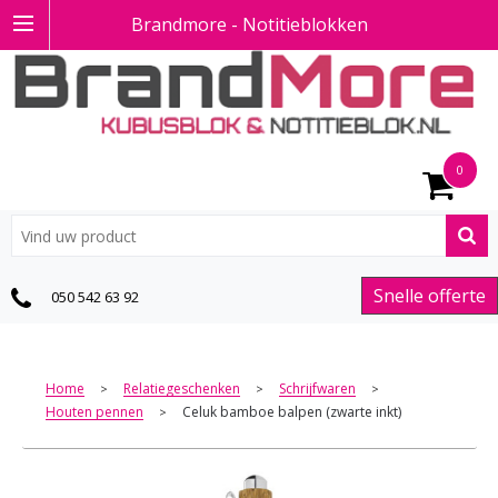
Brandmore - Notitieblokken
0
Snelle offerte
050 542 63 92
Home
Relatiegeschenken
Schrijfwaren
>
>
>
Houten pennen
Celuk bamboe balpen (zwarte inkt)
>