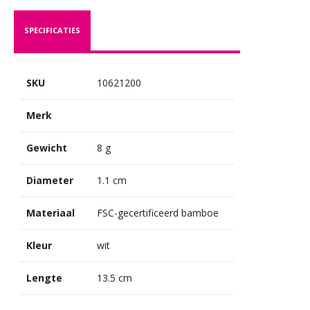
SPECIFICATIES
SKU
10621200
Merk
Gewicht
8 g
Diameter
1.1 cm
Materiaal
FSC-gecertificeerd bamboe
Kleur
wit
Lengte
13.5 cm