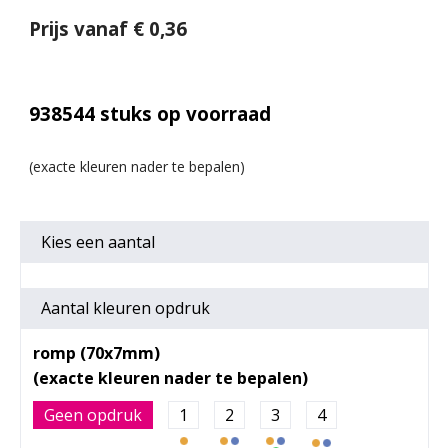
Prijs vanaf € 0,36
938544
stuks op voorraad
Kies een
aantal
Aantal kleuren opdruk
romp (70x7mm)
Geen opdruk
1
2
3
4