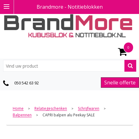
Brandmore - Notitieblokken
0
Snelle offerte
050 542 63 92
Home
Relatiegeschenken
Schrijfwaren
>
>
>
Balpennen
CAPRI balpen alu Peekay SALE
>