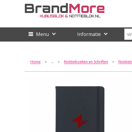
Menu
Informatie
Home
...
Notitieboeken en Schriften
Notitie
>
>
>