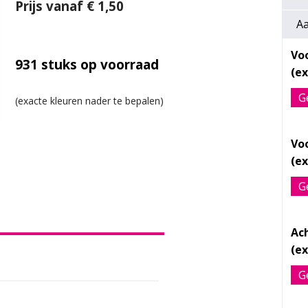
Prijs vanaf € 1,50
Aa
Vo
931
stuks op voorraad
G
Vo
G
Ac
G