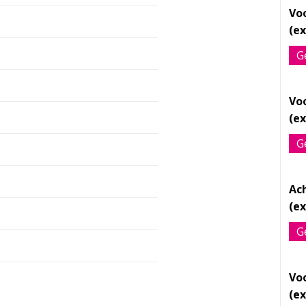
Vo
G
Vo
G
Ac
G
Vo