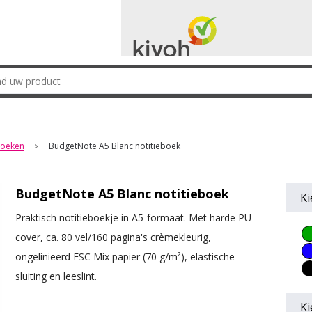
boeken
BudgetNote A5 Blanc notitieboek
>
BudgetNote A5 Blanc notitieboek
Ki
Praktisch notitieboekje in A5-formaat. Met harde PU
cover, ca. 80 vel/160 pagina's crèmekleurig,
ongelinieerd FSC Mix papier (70 g/m²), elastische
sluiting en leeslint.
Ki