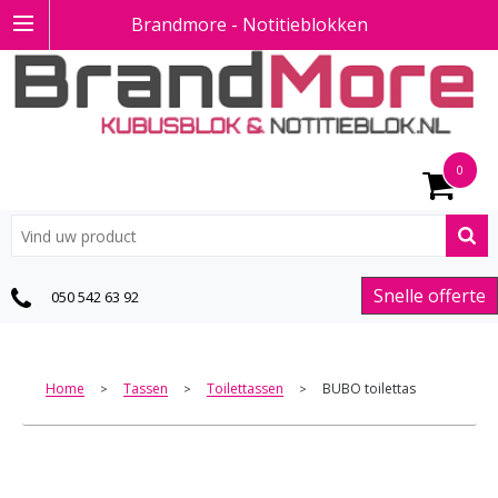
Brandmore - Notitieblokken
0
Snelle offerte
050 542 63 92
Home
Tassen
Toilettassen
BUBO toilettas
>
>
>