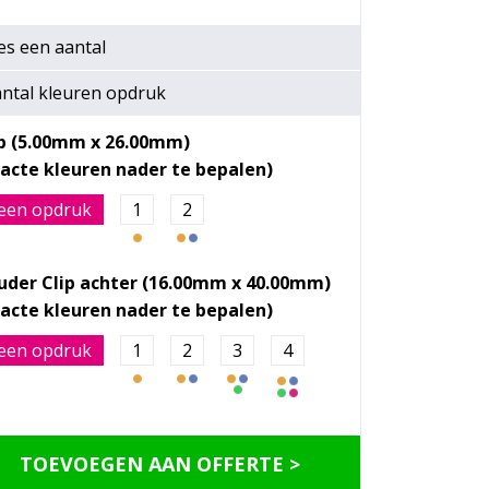
/ Zwarte Inkt
/ Blauwe Inkt
Blauwe Inkt
Zwarte Inkt
es een
aantal
ntal kleuren opdruk
ip (5.00mm x 26.00mm)
een opdruk
1
2
uder Clip achter (16.00mm x 40.00mm)
een opdruk
1
2
3
4
TOEVOEGEN AAN OFFERTE >