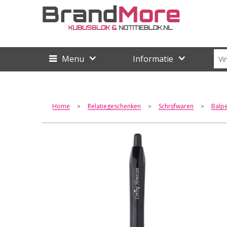
Menu
Informatie
Home
Relatiegeschenken
Schrijfwaren
Balp
>
>
>