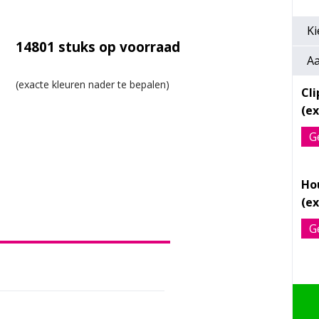
Ki
14801
stuks op voorraad
Aa
Cl
G
Ho
G