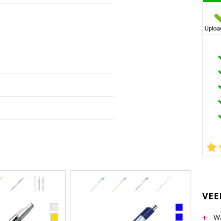
VEE
Wa