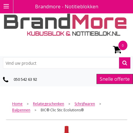
Brandmore - Notitieblokken
0
Snelle offerte
050 542 63 92
Home
Relatiegeschenken
Schrijfwaren
>
>
>
Balpennen
BIC® Clic Stic Ecolutions®
>