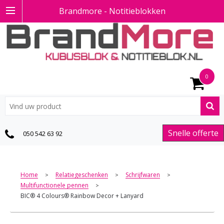
Brandmore - Notitieblokken
0
Snelle offerte
050 542 63 92
Home
Relatiegeschenken
Schrijfwaren
>
>
>
Multifunctionele pennen
>
BIC® 4 Colours® Rainbow Decor + Lanyard