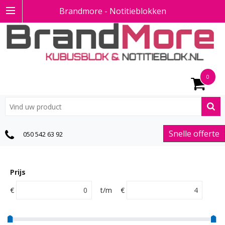
Brandmore - Notitieblokken
0
Snelle offerte
050 542 63 92
Prijs
€
t/m
€