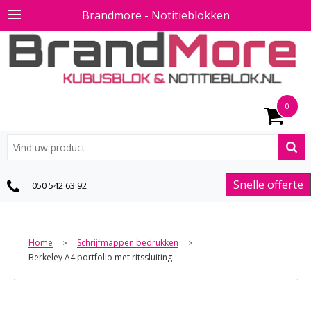
Brandmore - Notitieblokken
0
Snelle offerte
050 542 63 92
Home
Schrijfmappen bedrukken
>
>
Berkeley A4 portfolio met ritssluiting