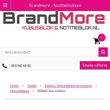
Brandmore - Notitieblokken
0
Snelle offerte
050 542 63 92
Home
Textiel
Dekens, Fleecedekens en Kussens
>
>
>
Fleecedekens
BERING fleecedeken
>