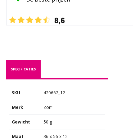
SPECIFICATIES
SKU
420662_12
Merk
Zorr
Gewicht
50 g
Maat
36 x 56 x 12