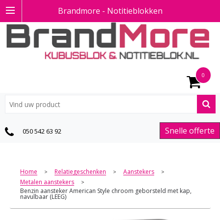
Brandmore - Notitieblokken
0
Snelle offerte
050 542 63 92
Home
Relatiegeschenken
Aanstekers
>
>
>
Metalen aanstekers
>
Benzin aansteker American Style chroom geborsteld met kap,
navulbaar (LEEG)