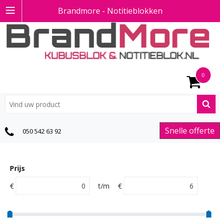
Brandmore - Notitieblokken
0
Snelle offerte
050 542 63 92
Prijs
€
t/m
€