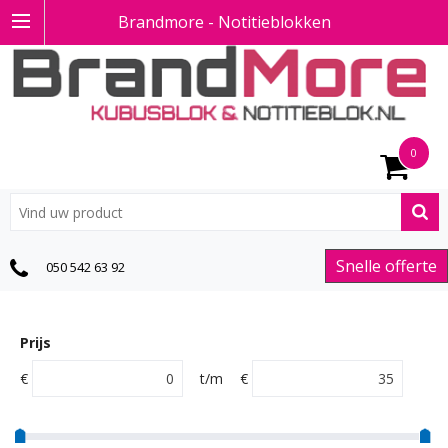
Brandmore - Notitieblokken
0
Snelle offerte
050 542 63 92
Prijs
€
t/m
€