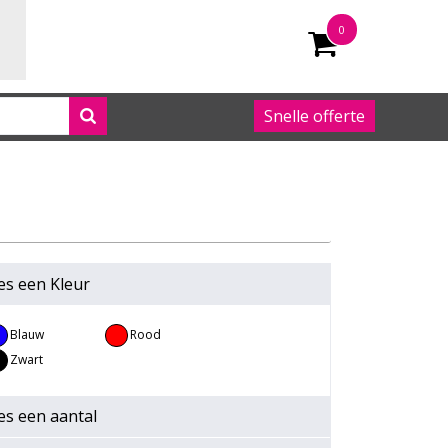
0
Snelle offerte
050 542 63 92
es een
Kleur
Blauw
Rood
Zwart
es een
aantal