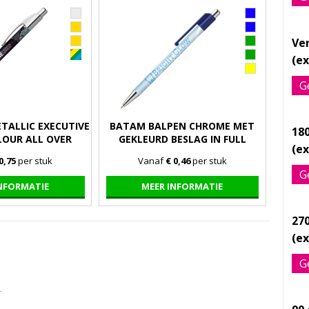
Ve
G
TALLIC EXECUTIVE
BATAM BALPEN CHROME MET
18
LOUR ALL OVER
GEKLEURD BESLAG IN FULL
DRUKT
COLOUR ALL OVER BEDRUKT
0,75
per stuk
Vanaf
€ 0,46
per stuk
G
INFORMATIE
MEER INFORMATIE
27
G