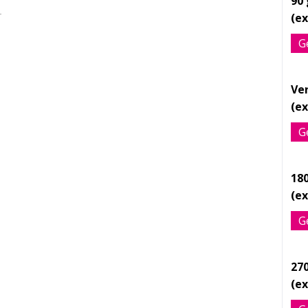
90
r
G
Ve
G
18
G
27