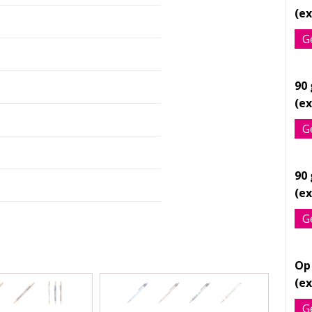
G
90
G
90
G
Op
G