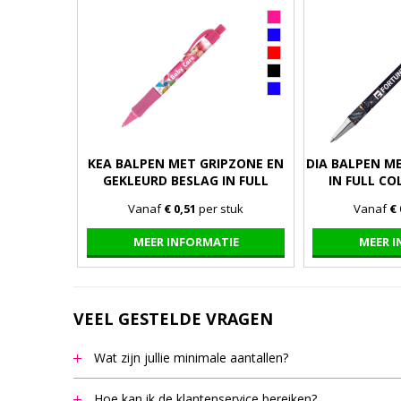
KEA BALPEN MET GRIPZONE EN
DIA BALPEN ME
GEKLEURD BESLAG IN FULL
IN FULL CO
COLOUR ALL OVER BEDRUKT
BE
Vanaf
€ 0,51
per stuk
Vanaf
€ 
MEER INFORMATIE
MEER 
VEEL GESTELDE VRAGEN
Wat zijn jullie minimale aantallen?
Het minimale bestel aantal staat bij de meeste artikelen
Hoe kan ik de klantenservice bereiken?