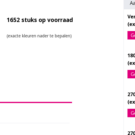
Aa
Ve
1652
stuks op voorraad
G
18
G
27
G
27