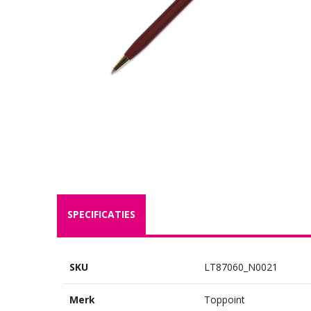
SPECIFICATIES
SKU
LT87060_N0021
Merk
Toppoint