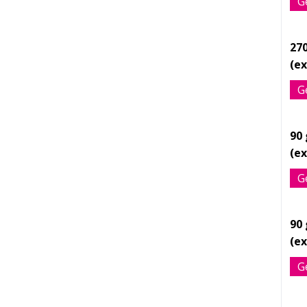
G
27
G
90
G
90
G