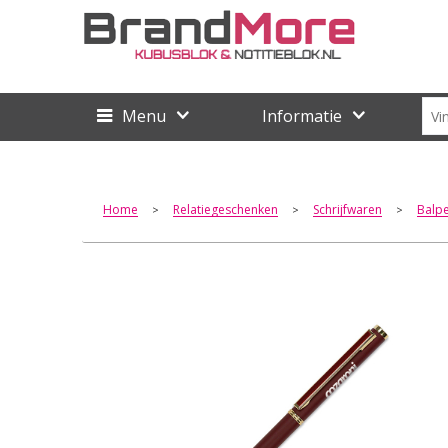
Menu
Informatie
Home
Relatiegeschenken
Schrijfwaren
Balp
>
>
>