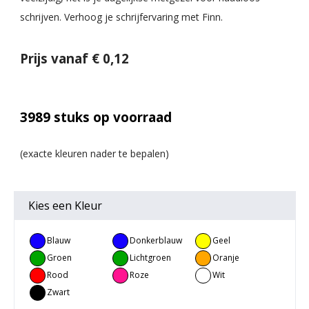
schrijven. Verhoog je schrijfervaring met Finn.
Prijs vanaf € 0,12
3989
stuks op voorraad
Kies een
Kleur
Blauw
Donkerblauw
Geel
Groen
Lichtgroen
Oranje
Rood
Roze
Wit
Zwart