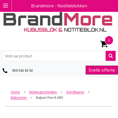
Brandmore - Notitieblokken
0
Snelle offerte
050 542 63 92
Home
Relatiegeschenken
Schrijfwaren
>
>
>
Balpennen
Balpen Finn R-ABS
>