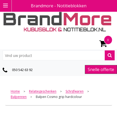
Brandmore - Notitieblokken
0
Snelle offerte
050 542 63 92
Home
Relatiegeschenken
Schrijfwaren
>
>
>
Balpennen
Balpen Cosmo grip hardcolour
>