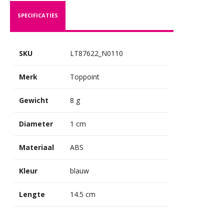
SPECIFICATIES
SKU
LT87622_N0110
Merk
Toppoint
Gewicht
8 g
Diameter
1 cm
Materiaal
ABS
Kleur
blauw
Lengte
14.5 cm