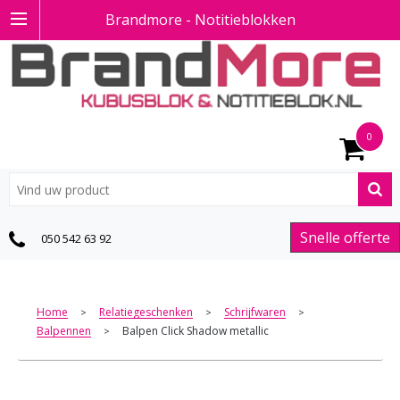
Brandmore - Notitieblokken
0
Snelle offerte
050 542 63 92
Home
Relatiegeschenken
Schrijfwaren
>
>
>
Balpennen
Balpen Click Shadow metallic
>