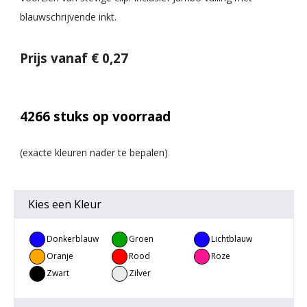
blauwschrijvende inkt.
Prijs vanaf € 0,27
4266
stuks op voorraad
Kies een
Kleur
Donkerblauw
Groen
Lichtblauw
Oranje
Rood
Roze
Zwart
Zilver