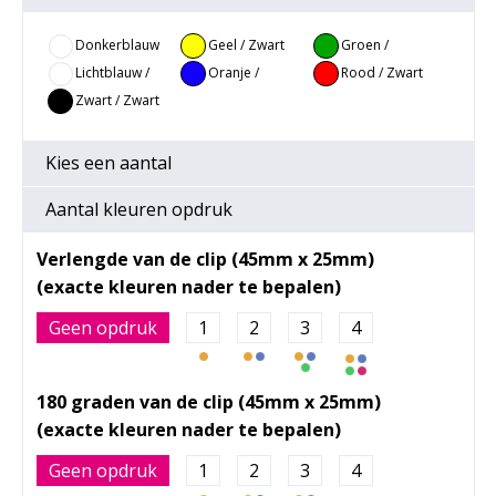
Donkerblauw
Geel / Zwart
Groen /
/ Zwart
Zwart
Lichtblauw /
Oranje /
Rood / Zwart
Zwart
Zwart
Zwart / Zwart
Kies een
aantal
Aantal kleuren opdruk
Verlengde van de clip (45mm x 25mm)
Geen opdruk
1
2
3
4
180 graden van de clip (45mm x 25mm)
Geen opdruk
1
2
3
4