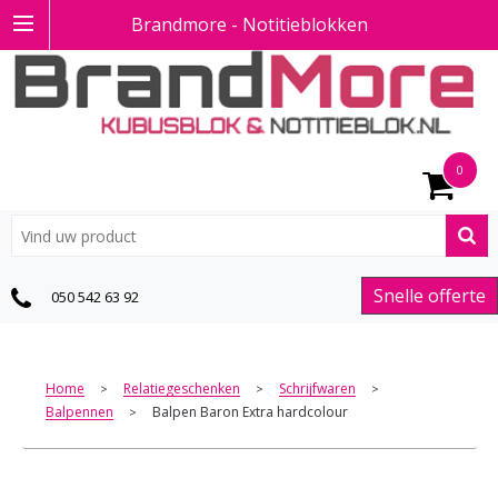
Brandmore - Notitieblokken
0
Snelle offerte
050 542 63 92
Home
Relatiegeschenken
Schrijfwaren
>
>
>
Balpennen
Balpen Baron Extra hardcolour
>