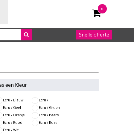
0
Snelle offerte
050 542 63 92
es een
Kleur
Ecru / Blauw
Ecru /
Donkerblauw
Ecru / Geel
Ecru / Groen
Ecru / Oranje
Ecru / Paars
Ecru / Rood
Ecru / Roze
Ecru / Wit