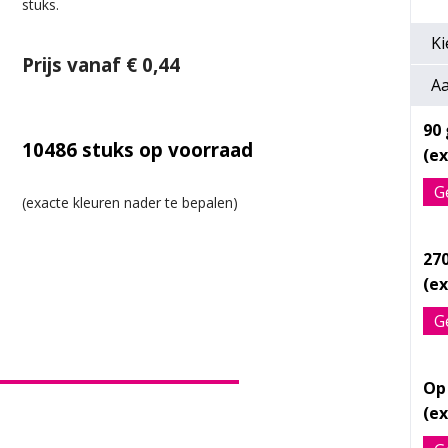
stuks.
Ki
Prijs vanaf € 0,44
Aa
90
10486
stuks op voorraad
G
27
G
Op