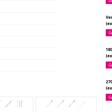
G
Ve
G
18
G
27
G