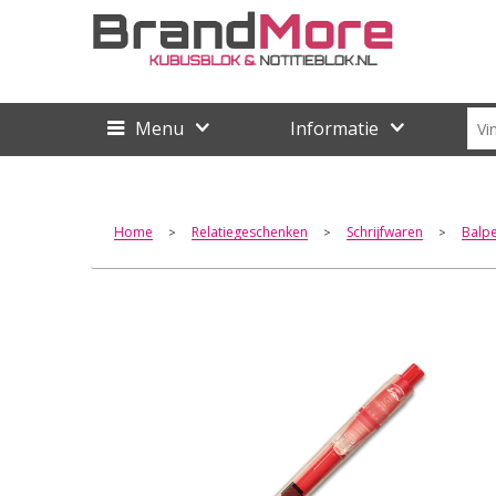
Menu
Informatie
Home
Relatiegeschenken
Schrijfwaren
Balp
>
>
>