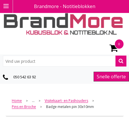
Brandmore - Notitieblokken
0
Snelle offerte
050 542 63 92
Home
...
Visitekaart- en Pashouders
>
>
>
Pins en Broche
Badge metalen pin 30x10mm
>