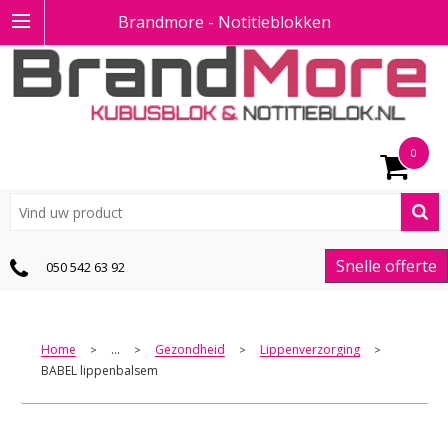
Brandmore - Notitieblokken
0
Snelle offerte
050 542 63 92
Home
...
Gezondheid
Lippenverzorging
>
>
>
>
BABEL lippenbalsem