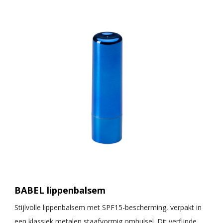
BABEL lippenbalsem
Stijlvolle lippenbalsem met SPF15-bescherming, verpakt in
een klassiek metalen staafvormig omhulsel. Dit verfijnde,