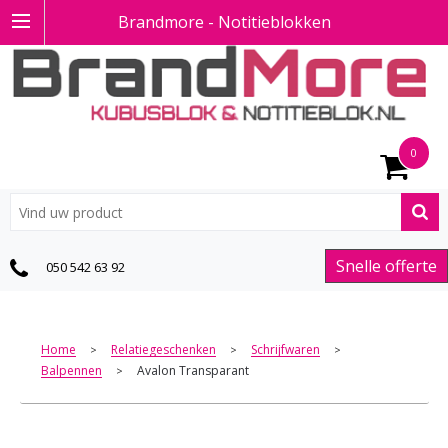
Brandmore - Notitieblokken
0
Snelle offerte
050 542 63 92
Home
Relatiegeschenken
Schrijfwaren
>
>
>
Balpennen
Avalon Transparant
>