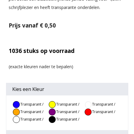
schrijfplezier en heeft transparante onderdelen.
Prijs vanaf € 0,50
1036
stuks op voorraad
Kies een
Kleur
Transparant /
Transparant /
Transparant /
Blauw
Geel
Groen
Transparant /
Transparant /
Transparant /
Oranje
Paars
Rood
Transparant /
Transparant /
Wit
Zwart