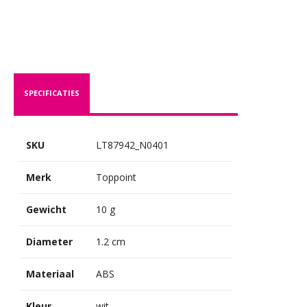
SPECIFICATIES
SKU
LT87942_N0401
Merk
Toppoint
Gewicht
10 g
Diameter
1.2 cm
Materiaal
ABS
Kleur
wit