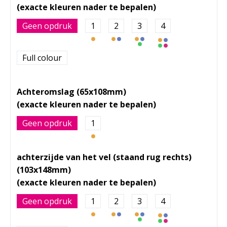
Geen opdruk
1
2
3
4
Full colour
Achteromslag (65x108mm)
Geen opdruk
1
achterzijde van het vel (staand rug rechts)
(103x148mm)
Geen opdruk
1
2
3
4