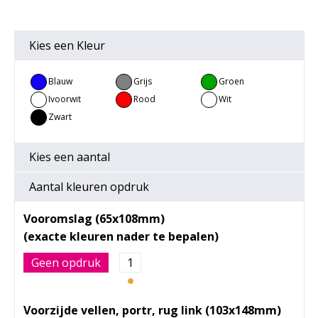
Kies een
Kleur
Blauw
Grijs
Groen
Ivoorwit
Rood
Wit
Zwart
Kies een
aantal
Aantal kleuren opdruk
Vooromslag (65x108mm)
Geen opdruk
1
Voorzijde vellen, portr, rug link (103x148mm)