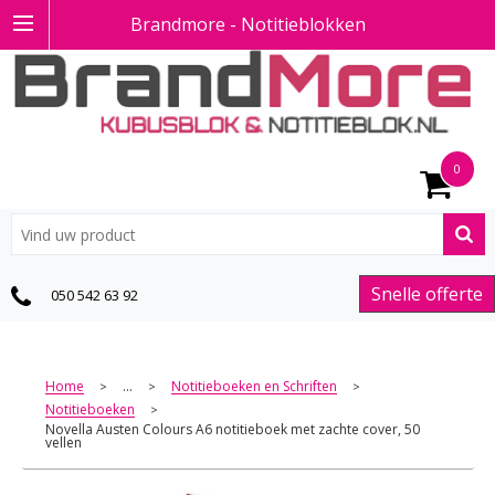
Brandmore - Notitieblokken
0
Snelle offerte
050 542 63 92
Home
...
Notitieboeken en Schriften
>
>
>
Notitieboeken
>
Novella Austen Colours A6 notitieboek met zachte cover, 50
vellen