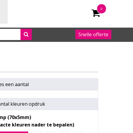
0
Snelle offerte
050 542 63 92
es een
aantal
ntal kleuren opdruk
mp (70x5mm)