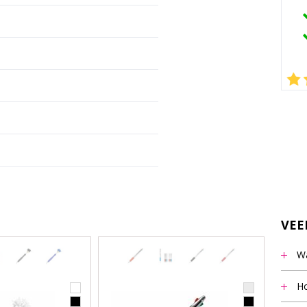
VEE
Wa
Het m
Ho
vermel