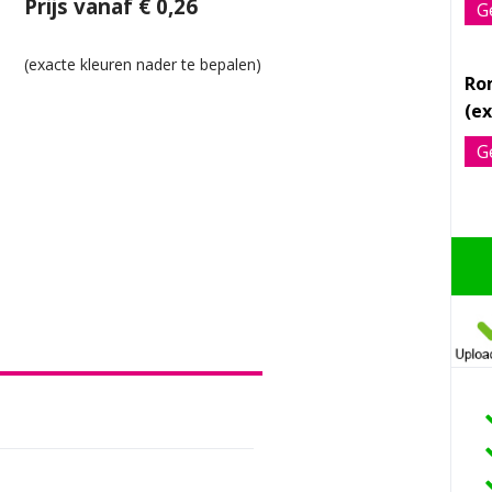
Prijs vanaf € 0,26
G
Ro
G