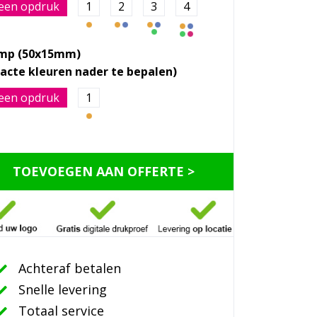
een opdruk
1
2
3
4
mp (50x15mm)
een opdruk
1
TOEVOEGEN AAN OFFERTE >
Achteraf betalen
Snelle levering
Totaal service