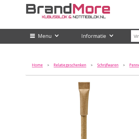
Menu
Informatie
Home
Relatiegeschenken
Schrijfwaren
Penne
>
>
>