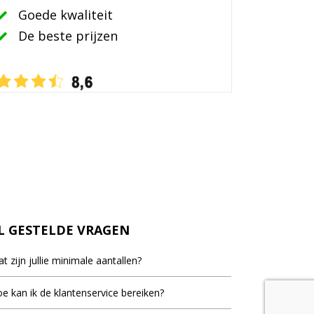
Goede kwaliteit
De beste prijzen
L GESTELDE VRAGEN
t zijn jullie minimale aantallen?
inimale bestel aantal staat bij de meeste artikelen
e kan ik de klantenservice bereiken?
d, dit is het laagste aantal dat vermeld staat als er