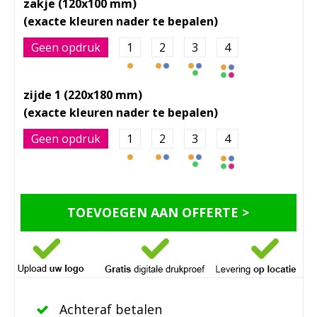
zakje (120x100 mm)
Geen opdruk
1
2
3
4
zijde 1 (220x180 mm)
Geen opdruk
1
2
3
4
TOEVOEGEN AAN OFFERTE >
Achteraf betalen