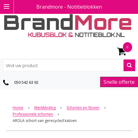
Brandmore - Notitieblokken
0
Snelle offerte
050 542 63 92
Home
Werkkleding
Schorten en Sloven
>
>
>
Professionele schorten
>
AROLA schort van gerecycled katoen