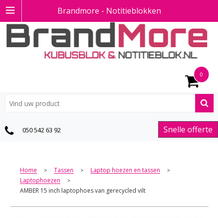
Brandmore - Notitieblokken
0
Snelle offerte
050 542 63 92
Home
Tassen
Laptop hoezen en tassen
>
>
>
Laptophoezen
>
AMBER 15 inch laptophoes van gerecycled vilt