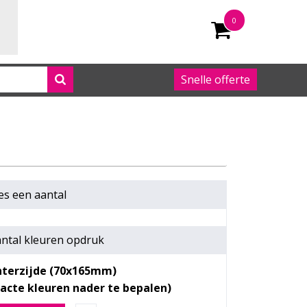
0
Snelle offerte
050 542 63 92
es een
aantal
ntal kleuren opdruk
hterzijde (70x165mm)