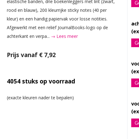
elastische banden, drie boekenleggers met lint (zwart,
G
rood en blauw), 200 kleurrijke sticky notes (40 per
kleur) en een handig papiervak voor losse notities.
ac
Afgewerkt met een reliëf JournalBooks-logo op de
achterkant en verpa...
→ Lees meer
G
Prijs vanaf € 7,92
vo
4054
stuks op voorraad
G
vo
G