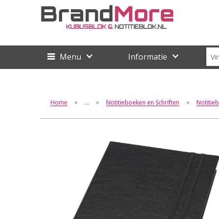
Menu
Informatie
Home
...
Notitieboeken en Schriften
Notitie
>
>
>