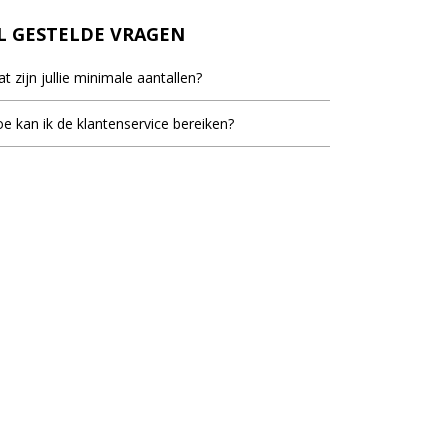
L GESTELDE VRAGEN
t zijn jullie minimale aantallen?
inimale bestel aantal staat bij de meeste artikelen
e kan ik de klantenservice bereiken?
d, dit is het laagste aantal dat vermeld staat als er
ieblok.nl staat voor u klaar om uw vragen te
elprijzen vermeld worden.
woorden. U kunt ons bereiken op werkdagen van
ur tot 17.30