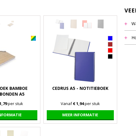
VEE
Wa
Het m
Ho
vermel
Notit
staff
beant
9.00 u
BOEK BAMBOE
CEDRUS A5 - NOTITIEBOEK
BONDEN A5
1,79
per stuk
Vanaf
€ 1,94
per stuk
INFORMATIE
MEER INFORMATIE