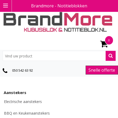
Brandmore - Notitieblokken
0
Snelle offerte
050 542 63 92
Aanstekers
Electrische aanstekers
BBQ en Keukenaanstekers