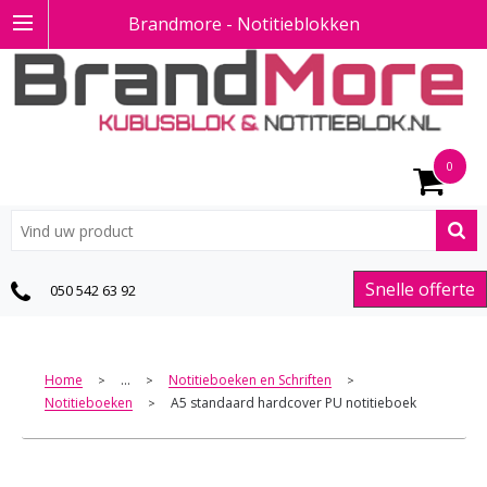
Brandmore - Notitieblokken
0
Snelle offerte
050 542 63 92
Home
...
Notitieboeken en Schriften
>
>
>
Notitieboeken
A5 standaard hardcover PU notitieboek
>