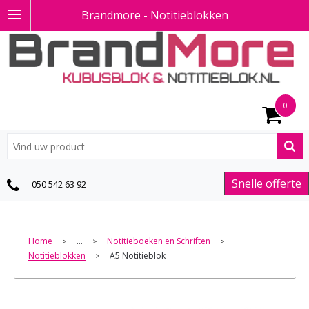
Brandmore - Notitieblokken
0
Snelle offerte
050 542 63 92
Home
...
Notitieboeken en Schriften
>
>
>
Notitieblokken
A5 Notitieblok
>