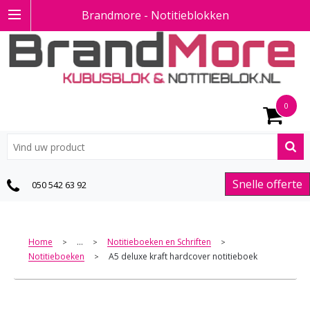
Brandmore - Notitieblokken
0
Snelle offerte
050 542 63 92
Home
...
Notitieboeken en Schriften
>
>
>
Notitieboeken
A5 deluxe kraft hardcover notitieboek
>